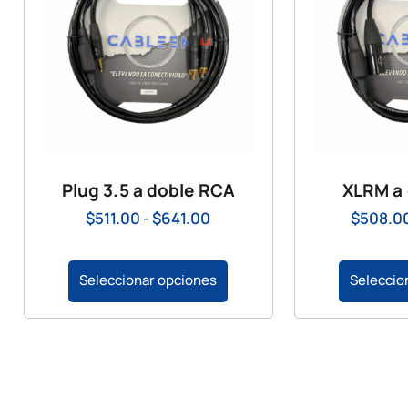
Plug 3.5 a doble RCA
XLRM a
$
511.00
-
$
641.00
$
508.0
Seleccionar opciones
Seleccio