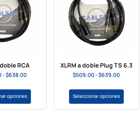
 doble RCA
XLRM a doble Plug TS 6.3
0
-
$
638.00
$
509.00
-
$
639.00
nar opciones
Seleccionar opciones